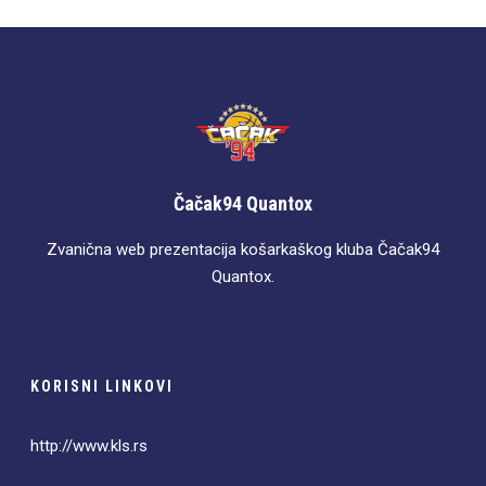
Čačak94 Quantox
Zvanična web prezentacija košarkaškog kluba Čačak94
Quantox.
KORISNI LINKOVI
http://www.kls.rs