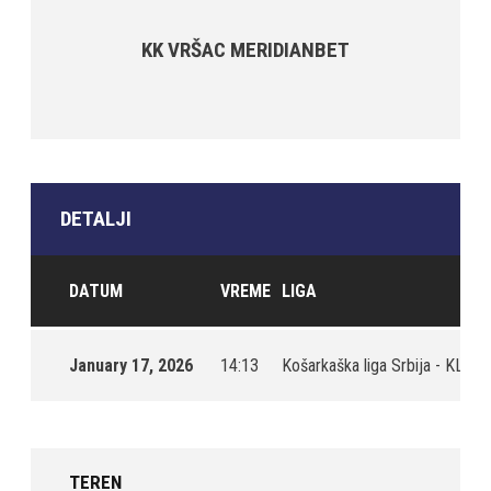
KK VRŠAC MERIDIANBET
DETALJI
DATUM
VREME
LIGA
January 17, 2026
14:13
Košarkaška liga Srbija - KLS
TEREN