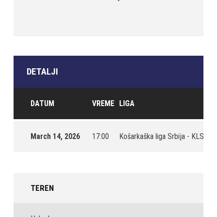
DETALJI
DATUM
VREME
LIGA
S
March 14, 2026
17:00
Košarkaška liga Srbija - KLS
20
TEREN