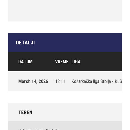
DETALJI
DATUM
VREME
LIGA
S
March 14, 2026
12:11
Košarkaška liga Srbija - KLS
20
TEREN