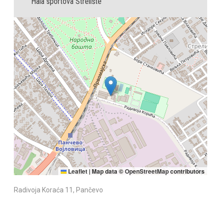
Hala sportova Strelište
Leaflet
|
Map data ©
OpenStreetMap
contributors
Radivoja Koraća 11, Pančevo