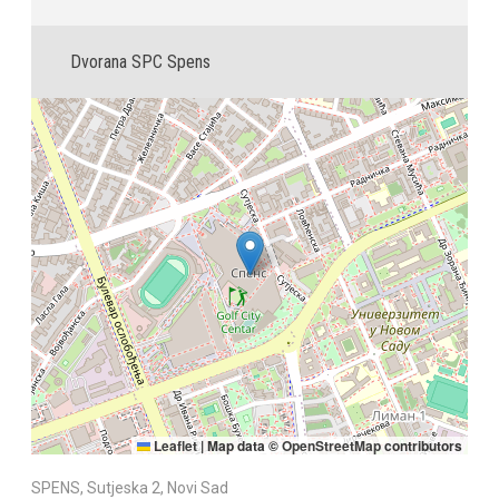
Dvorana SPC Spens
Leaflet
|
Map data ©
OpenStreetMap
contributors
SPENS, Sutjeska 2, Novi Sad