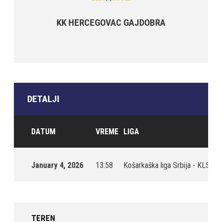
KK HERCEGOVAC GAJDOBRA
DETALJI
DATUM
VREME
LIGA
S
January 4, 2026
13:58
Košarkaška liga Srbija - KLS
2
TEREN