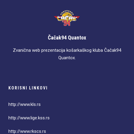
Čačak94 Quantox
Zvanična web prezentacija košarkaškog kluba Čačak94
Quantox.
KORISNI LINKOVI
http://www.kls.rs
http://www.lige.kss.rs
http://www.rkscs.rs