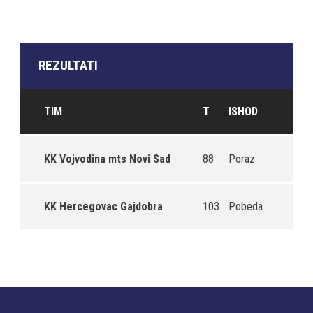
REZULTATI
TIM
T
ISHOD
KK Vojvodina mts Novi Sad
88
Poraz
KK Hercegovac Gajdobra
103
Pobeda