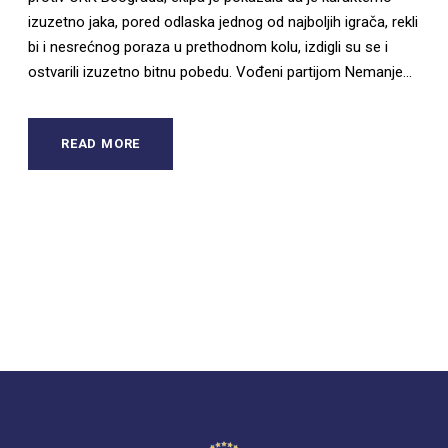
izuzetno jaka, pored odlaska jednog od najboljih igrača, rekli
bi i nesrećnog poraza u prethodnom kolu, izdigli su se i
ostvarili izuzetno bitnu pobedu. Vođeni partijom Nemanje...
READ MORE