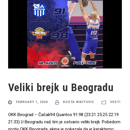
Veliki brejk u Beogradu
FEBRUARY 1, 2026
KOSTA NIKITOVIC
VESTI
OKK Beograd – Čačak94 Quantox 91:98 (23:21 25:25 22:19
21:33) U Beogradu naš tim je ostvario veliki brejk. Pobedom
protiv OKK Beograda, ekipa je pokazala da je karakterno