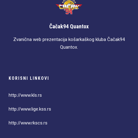
Čačak94 Quantox
Zvanična web prezentacija košarkaškog kluba Čačak94
Quantox.
KORISNI LINKOVI
http://www.kls.rs
http://www.lige.kss.rs
http://www.rkscs.rs