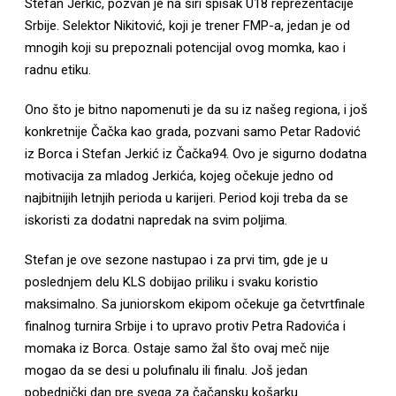
Stefan Jerkić, pozvan je na širi spisak U18 reprezentacije
Srbije. Selektor Nikitović, koji je trener FMP-a, jedan je od
mnogih koji su prepoznali potencijal ovog momka, kao i
radnu etiku.
Ono što je bitno napomenuti je da su iz našeg regiona, i još
konkretnije Čačka kao grada, pozvani samo Petar Radović
iz Borca i Stefan Jerkić iz Čačka94. Ovo je sigurno dodatna
motivacija za mladog Jerkića, kojeg očekuje jedno od
najbitnijih letnjih perioda u karijeri. Period koji treba da se
iskoristi za dodatni napredak na svim poljima.
Stefan je ove sezone nastupao i za prvi tim, gde je u
poslednjem delu KLS dobijao priliku i svaku koristio
maksimalno. Sa juniorskom ekipom očekuje ga četvrtfinale
finalnog turnira Srbije i to upravo protiv Petra Radovića i
momaka iz Borca. Ostaje samo žal što ovaj meč nije
mogao da se desi u polufinalu ili finalu. Još jedan
pobednički dan pre svega za čačansku košarku.