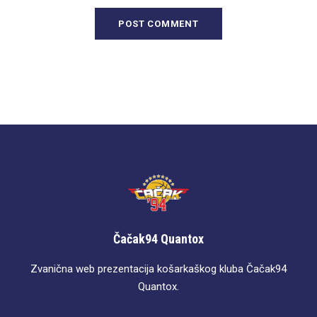
Čačak94 Quantox
Zvanična web prezentacija košarkaškog kluba Čačak94
Quantox.