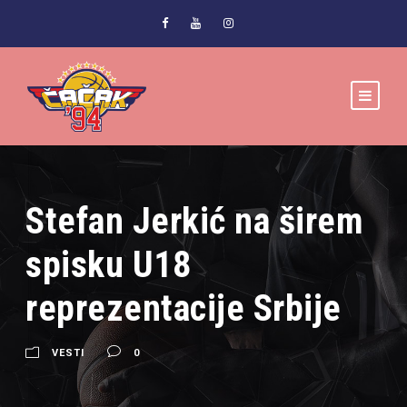
Stefan Jerkić na širem
spisku U18
reprezentacije Srbije
VESTI
0